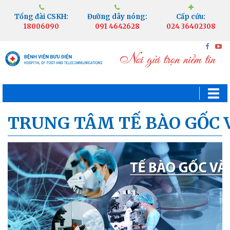
Tổng đài CSKH:
Đường dây nóng:
Cấp cứu:
18006090
091 4642628
024 36402308
TRUNG TÂM TẾ BÀO GỐC 