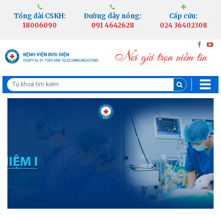
Tổng đài CSKH:
Đường dây nóng:
Cấp cứu:
18006090
091 4642628
024 36402308