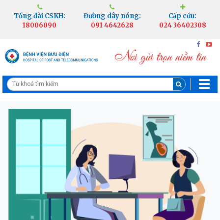
Tổng đài CSKH:
Đường dây nóng:
Cấp cứu:
18006090
091 4642628
024 36402308