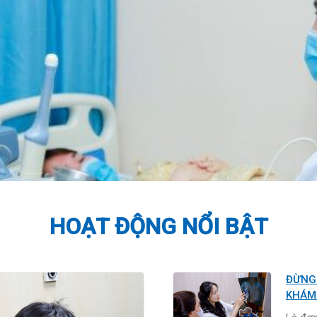
HOẠT ĐỘNG NỔI BẬT
ĐỪNG CHỜ ĐẾN KHI CÓ KẾ HOẠCH MANG THAI MỚI
KHÁM 