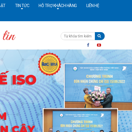
BẬT
TIN TỨC
HỖ TRỢ KHÁCH HÀNG
LIÊN HỆ
ường dây nóng:
091 4642628
Cấp cứu:
024 36402308