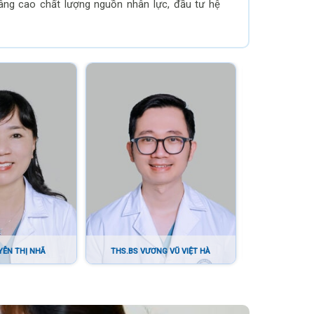
nâng cao chất lượng nguồn nhân lực, đầu tư hệ
 bệnh, phục vụ ngày càng tốt hơn cho việc khám,
ớng Chính phủ cùng nhiều cờ thi đua, bằng khen
nhà nước tại doanh nghiệp, Tập đoàn Bưu chính
YỄN THỊ NHÃ
THS.BS VƯƠNG VŨ VIỆT HÀ
THS.BS B