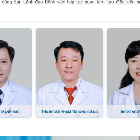
cùng Ban Lãnh đạo Bệnh viện tiếp tục quan tâm, tạo điều kiện 
thống trang thiết bị y tế hiện đại, nâng cao chất lượng khám chữa
chữa bệnh của Bệnh viện đa khoa hạng I.
- Khen thưởng: Danh hiệu Thầy thuốc ưu tú, Bằng khen của Thủ tư
của Bộ Y tế, Bộ Thông tin và Truyền thông, Uỷ ban Quản lý vốn 
Viễn thông Việt Nam.
LÊ MẠNH ĐỨC
THS.BSCKII PHẠM TRƯỜNG GIANG
BSCKI NGU