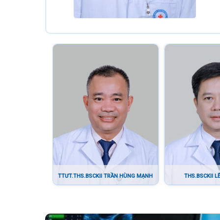
TTƯT.THS.BSCKII TRẦN HÙNG MẠNH
THS.BSCKII 