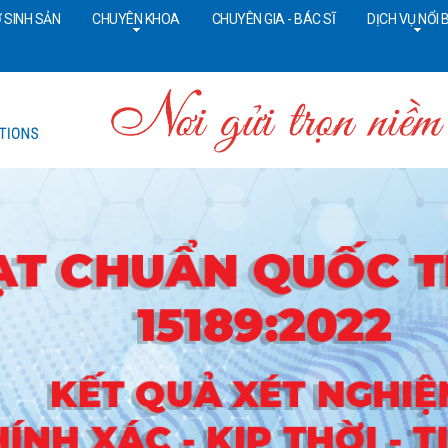
 SINH SẢN
CHUYÊN KHOA
CHUYÊN GIA - BÁC SĨ
DỊCH VỤ NỔI 
Tổng đài CSKH:
18006090
Đ