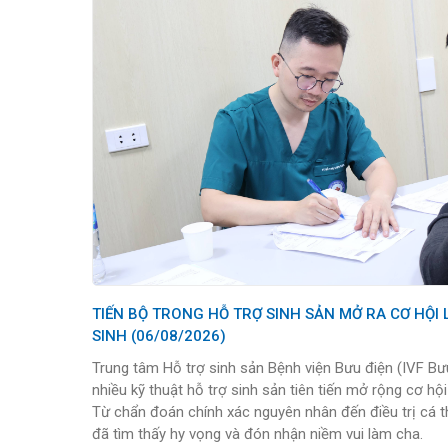
TIẾN BỘ TRONG HỖ TRỢ SINH SẢN MỞ RA CƠ HỘI LÀM CHA CHO NAM GIỚI VÔ
SINH (06/08/2026)
Trung tâm Hỗ trợ sinh sản Bệnh viện Bưu điện (IVF Bư
nhiều kỹ thuật hỗ trợ sinh sản tiên tiến mở rộng cơ hộ
Từ chẩn đoán chính xác nguyên nhân đến điều trị cá t
đã tìm thấy hy vọng và đón nhận niềm vui làm cha.