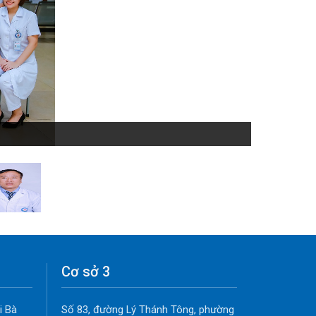
Cơ sở 3
i Bà
Số 83, đường Lý Thánh Tông, phường