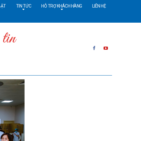
BẬT
TIN TỨC
HỖ TRỢ KHÁCH HÀNG
LIÊN HỆ
ường dây nóng:
091 4642628
Cấp cứu:
024 36402308