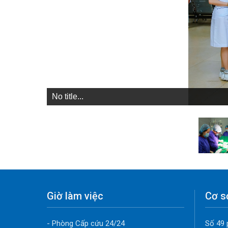
No title...
Giờ làm việc
Cơ s
- Phòng Cấp cứu 24/24
Số 49 