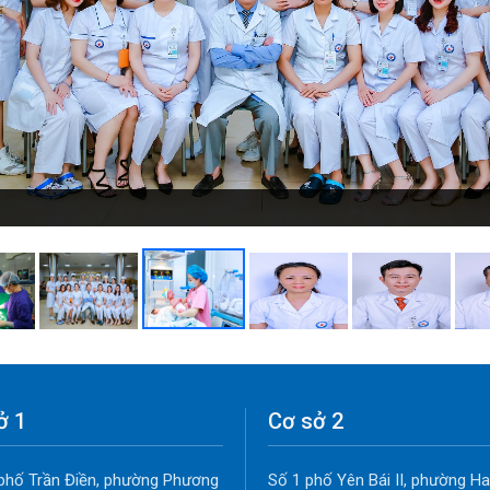
ở 1
Cơ sở 2
phố Trần Điền, phường Phương
Số 1 phố Yên Bái II, phường Ha