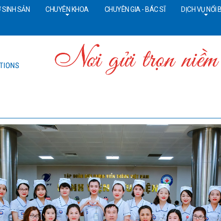
 SINH SẢN
CHUYÊN KHOA
CHUYÊN GIA - BÁC SĨ
DỊCH VỤ NỔI 
Tổng đài CSKH:
18006090
Đ