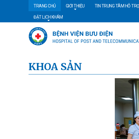
TRANG CHỦ
GIỚI THIỆU
TIN TRUNG TÂM HỖ TRỢ
ĐẶT LỊCH KHÁM
KHOA SẢN