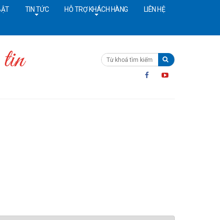
BẬT
TIN TỨC
HỖ TRỢ KHÁCH HÀNG
LIÊN HỆ
ường dây nóng:
091 4642628
Cấp cứu:
024 36402308