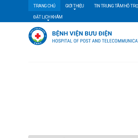
TRANG CHỦ
GIỚI THIỆU
TIN TRUNG TÂM HỖ TRỢ
ĐẶT LỊCH KHÁM