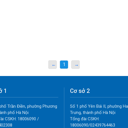
←
1
→
ở 1
Cơ sở 2
phố Trần Điền, phường Phương
Số 1 phố Yên Bái II, phường Ha
thành phố Hà Nội
Trưng, thành phố Hà Nội
ài CSKH: 18006090 /
Tổng đài CSKH:
402308
18006090/02439764463