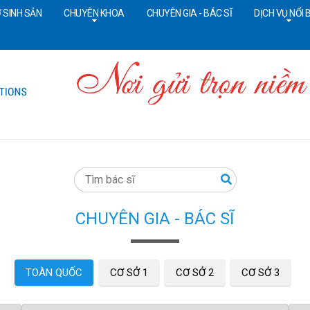
 SINH SẢN
CHUYÊN KHOA
CHUYÊN GIA - BÁC SĨ
DỊCH VỤ NỔI 
Tổng đài CSKH:
18006090
Đ
CHUYÊN GIA - BÁC SĨ
TOÀN QUỐC
CƠ SỞ 1
CƠ SỞ 2
CƠ SỞ 3