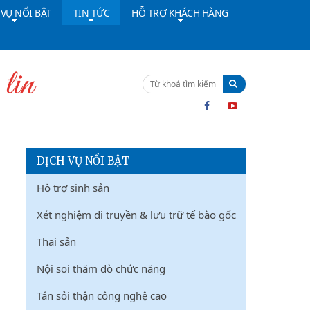
 VỤ NỔI BẬT
TIN TỨC
HỖ TRỢ KHÁCH HÀNG
ường dây nóng:
091 4642628
Cấp cứu:
024 36402308
DỊCH VỤ NỔI BẬT
Hỗ trợ sinh sản
Xét nghiệm di truyền & lưu trữ tế bào gốc
Thai sản
Nội soi thăm dò chức năng
Tán sỏi thận công nghệ cao