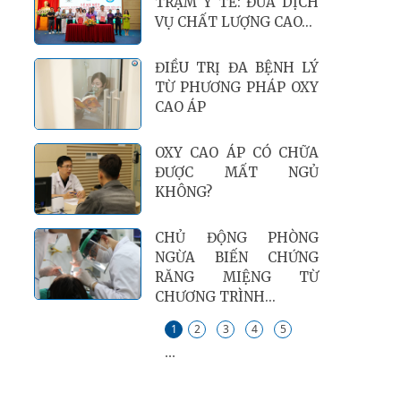
TRẠM Y TẾ: ĐƯA DỊCH
VỤ CHẤT LƯỢNG CAO...
ĐIỀU TRỊ ĐA BỆNH LÝ
TỪ PHƯƠNG PHÁP OXY
CAO ÁP
OXY CAO ÁP CÓ CHỮA
ĐƯỢC MẤT NGỦ
KHÔNG?
CHỦ ĐỘNG PHÒNG
NGỪA BIẾN CHỨNG
RĂNG MIỆNG TỪ
CHƯƠNG TRÌNH...
1
2
3
4
5
...