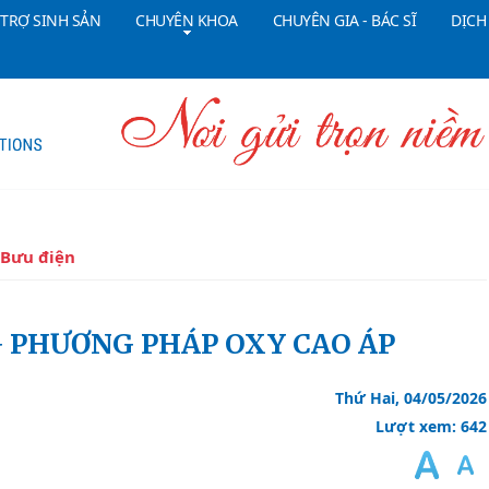
 TRỢ SINH SẢN
CHUYÊN KHOA
CHUYÊN GIA - BÁC SĨ
DỊCH
Tổng đài CSKH:
18006090
Đ
 Bưu điện
NG PHƯƠNG PHÁP OXY CAO ÁP
Thứ Hai, 04/05/2026
Lượt xem: 642