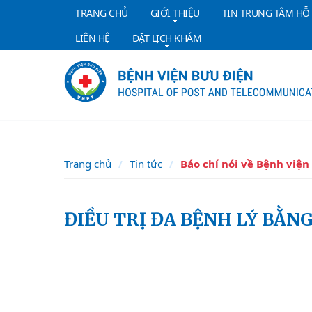
TRANG CHỦ
GIỚI THIỆU
TIN TRUNG TÂM HỖ
LIÊN HỆ
ĐẶT LỊCH KHÁM
Trang chủ
Tin tức
Báo chí nói về Bệnh viện
ĐIỀU TRỊ ĐA BỆNH LÝ BẰ