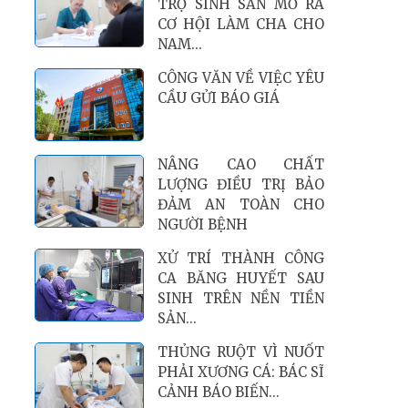
RISING – CAM KẾT CỦA
NGƯỜI ĐỨNG ĐẦU
BỆNH...
ĐỪNG ĐỂ BỆNH LÝ PHỤ
KHOA ÂM THẦM CƯỚP
ĐI CƠ HỘI LÀM MẸ
HỖ TRỢ KINH PHÍ LÀM
THỤ TINH TRONG ỐNG
NGHIỆM (IVF) CHO 80...
U LỚN CHÈN ÉP NÃO CÓ
THỂ GÂY BIẾN CHỨNG
NGHIÊM TRỌNG ĐE
DỌA...
CÔNG VĂN VỀ VIỆC MỜI
CUNG CẤP BÁO GIÁ