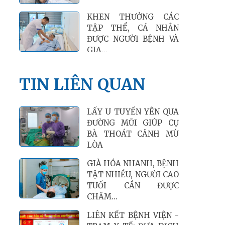
CÔNG VĂN VỀ VIỆC YÊU
CẦU GỬI BÁO GIÁ
TIN LIÊN QUAN
LẤY U TUYẾN YÊN QUA
ĐƯỜNG MŨI GIÚP CỤ
BÀ THOÁT CẢNH MÙ
LÒA
GIÀ HÓA NHANH, BỆNH
TẬT NHIỀU, NGƯỜI CAO
TUỔI CẦN ĐƯỢC
CHĂM...
LIÊN KẾT BỆNH VIỆN -