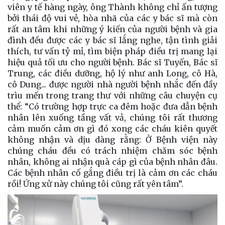
viên y tế hàng ngày, ông Thành không chỉ ấn tượng
bởi thái độ vui vẻ, hòa nhã của các y bác sĩ mà còn
rất an tâm khi những ý kiến của người bệnh và gia
đình đều được các y bác sĩ lắng nghe, tận tình giải
thích, tư vấn tỷ mỉ, tìm biện pháp điều trị mang lại
hiệu quả tối ưu cho người bệnh. Bác sĩ Tuyến, Bác sĩ
Trung, các điều dưỡng, hộ lý như anh Long, cô Hà,
cô Dung... được người nhà người bệnh nhắc đến đầy
trìu mến trong trang thư với những câu chuyện cụ
thể: “Có trường hợp trực ca đêm hoặc đưa dẫn bệnh
nhân lên xuống tầng vất vả, chúng tôi rất thương
cảm muốn cảm ơn gì đó xong các cháu kiên quyết
không nhận và dịu dàng rằng: Ở Bệnh viện này
chúng cháu đều có trách nhiệm chăm sóc bệnh
nhân, không ai nhận quà cáp gì của bệnh nhân đâu.
Các bệnh nhân cố gắng điều trị là cảm ơn các cháu
rồi! Ứng xử này chúng tôi cũng rất yên tâm”.