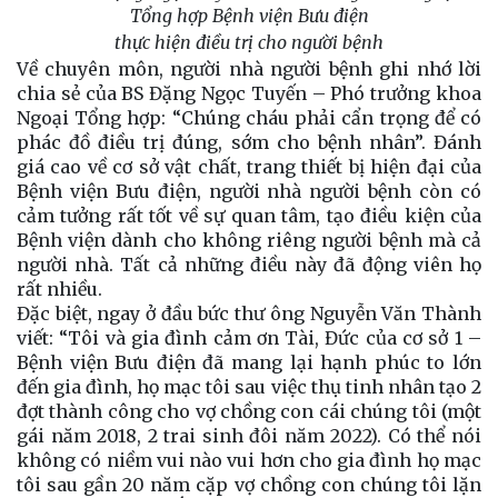
Tổng hợp Bệnh viện Bưu điện
thực hiện điều trị cho người bệnh
Về chuyên môn, người nhà người bệnh ghi nhớ lời
chia sẻ của BS Đặng Ngọc Tuyến – Phó trưởng khoa
Ngoại Tổng hợp: “Chúng cháu phải cẩn trọng để có
phác đồ điều trị đúng, sớm cho bệnh nhân”. Đánh
giá cao về cơ sở vật chất, trang thiết bị hiện đại của
Bệnh viện Bưu điện, người nhà người bệnh còn có
cảm tưởng rất tốt về sự quan tâm, tạo điều kiện của
Bệnh viện dành cho không riêng người bệnh mà cả
người nhà. Tất cả những điều này đã động viên họ
rất nhiều.
Đặc biệt, ngay ở đầu bức thư ông Nguyễn Văn Thành
viết: “Tôi và gia đình cảm ơn Tài, Đức của cơ sở 1 –
Bệnh viện Bưu điện đã mang lại hạnh phúc to lớn
đến gia đình, họ mạc tôi sau việc thụ tinh nhân tạo 2
đợt thành công cho vợ chồng con cái chúng tôi (một
gái năm 2018, 2 trai sinh đôi năm 2022). Có thể nói
không có niềm vui nào vui hơn cho gia đình họ mạc
tôi sau gần 20 năm cặp vợ chồng con chúng tôi lặn