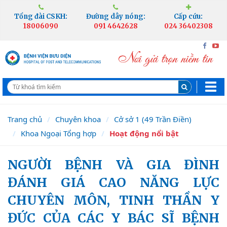
Tổng đài CSKH:
Đường dây nóng:
Cấp cứu:
18006090
091 4642628
024 36402308
Trang chủ
Chuyên khoa
Cở sở 1 (49 Trần Điền)
Khoa Ngoại Tổng hợp
Hoạt động nổi bật
NGƯỜI BỆNH VÀ GIA ĐÌNH
ĐÁNH GIÁ CAO NĂNG LỰC
CHUYÊN MÔN, TINH THẦN Y
ĐỨC CỦA CÁC Y BÁC SĨ BỆNH