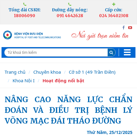
Tổng đài CSKH:
Đường dây nóng:
Cấp cứu:
18006090
091 4642628
024 36402308
Trang chủ
Chuyên khoa
Cở sở 1 (49 Trần Điền)
Khoa Nội I
Hoạt động nổi bật
NÂNG CAO NĂNG LỰC CHẨN
ĐOÁN VÀ ĐIỀU TRỊ BỆNH LÝ
VÕNG MẠC ĐÁI THÁO ĐƯỜNG
Thứ Năm, 25/12/2025