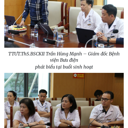
TTƯT.ThS.BSCKII Trần Hùng Mạnh – Giám đốc Bệnh
viện Bưu điện
phát biểu tại buổi sinh hoạt