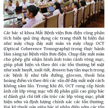
Các bác sĩ khoa Mắt Bệnh viện Bưu điện cũng phân
tích hiệu quả ứng dụng các trang thiết bị hiện đại
như máy chụp đáy mắt màu và máy chụp OCT
(Optical Coherence Tomography) trong thực hành
lâm sàng tại Bệnh viện Bưu điện. Chụp đáy mắt màu
cho phép ghi nhận hình ảnh toàn cảnh võng mạc,
giúp phát hiện và theo dõi các tổn thương bề mặt
như xuất huyết, xuất tiết, drusen hay tân mạch trong
các bệnh lý như tiểu đường, glocom, thoái hóa
hoàng điểm và theo dõi các vấn đề đáy mắt một cách
không sâm lấn. Trong khi đó, OCT cung cấp hình
ảnh cắt lớp võng mạc với độ phân giải cao giúp bác
sĩ đánh giá chi tiết cấu trúc các lớp võng mạc, phát
hiện sớm và định lượng chính xác các tổn thương.
Hai kỹ thuật này giúp bác sĩ nhận diện sớm các tổn