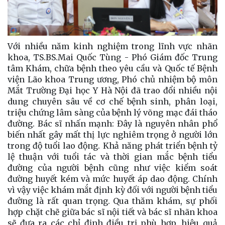
Với nhiều năm kinh nghiệm trong lĩnh vực nhãn
khoa, TS.BS.Mai Quốc Tùng - Phó Giám đốc Trung
tâm Khám, chữa bệnh theo yêu cầu và Quốc tế Bệnh
viện Lão khoa Trung ương, Phó chủ nhiệm bộ môn
Mắt Trường Đại học Y Hà Nội đã trao đổi nhiều nội
dung chuyên sâu về cơ chế bệnh sinh, phân loại,
triệu chứng lâm sàng của bệnh lý võng mạc đái tháo
đường. Bác sĩ nhấn mạnh: Đây là nguyên nhân phổ
biến nhất gây mất thị lực nghiêm trọng ở người lớn
trong độ tuổi lao động. Khả năng phát triển bệnh tỷ
lệ thuận với tuổi tác và thời gian mắc bệnh tiểu
đường của người bệnh cũng như việc kiểm soát
đường huyết kém và mức huyết áp dao động. Chính
vì vậy việc khám mắt định kỳ đối với người bệnh tiểu
đường là rất quan trọng. Qua thăm khám, sự phối
hợp chặt chẽ giữa bác sĩ nội tiết và bác sĩ nhãn khoa
sẽ đưa ra các chỉ định điều trị phù hợp, hiệu quả