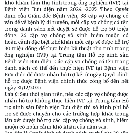
khó
khăn; làm thụ tinh trong ống nghiệm (IVF) tại
Bệnh viện Bưu điện năm 2024 -2025.
Theo Quyết
định của Giám đốc Bệnh viện,
38 cặp vợ chồng có
vấn đề về bệnh lý di truyền,
mỗi cặp vợ chồng có tên
trong danh sách xét duyệt sẽ được hỗ trợ
5
0 triệu
đồng
; 26 cặp vợ chồng vô sinh hiếm muộn có
hoàn
cảnh đặc biệt khó
khăn mỗi cặp sẽ được hỗ trợ
30 triệu đồng
để thực hiện kỹ thuật thụ tinh trong
ống nghiệm (IVF) tại Trung tâm Hỗ trợ sinh sản
Bệnh viện Bưu điện.
Các cặp vợ chồng có tên trong
danh sách có thể đến thực hiện IVF
tại Bệnh viện
Bưu điện
để được nhận hỗ trợ kể từ ngày Quyết định
hỗ trợ được Bệnh viện chính thức công bố đến hết
ngày 31/12/202
5
.
Lưu ý
: Sau thời gian trên, nếu các cặp vợ chồng được
nhận hỗ trợ không thực hiện IVF tại Trung tâm Hỗ
trợ sinh sản Bệnh viện Bưu điện thì số kinh phí hỗ
trợ sẽ được chuyển cho các trường hợp khác trong
lần xét duyệt hỗ trợ
các cặp vợ chồng
vô sinh
,
hiếm
muộn có hoàn cảnh khó khăn của năm sau.