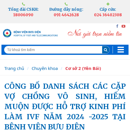
Tổng đài CSKH:
Đường dây nóng:
Cấp cứu:
18006090
091 4642628
024 36402308
Trang chủ
Chuyên khoa
Cơ sở 2 (Yên Bái)
CÔNG BỐ DANH SÁCH CÁC CẶP
VỢ CHỒNG VÔ SINH, HIẾM
MUỘN ĐƯỢC HỖ TRỢ KINH PHÍ
LÀM IVF NĂM 2024 -2025 TẠI
BỆNH VIỆN BƯU ĐIỆN