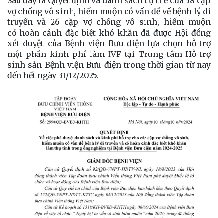
Sau đây là
Quyết định và
danh sách
cụ thể của
38
cặp
vợ chồng vô sinh, hiếm muộn có
vấn đề về bệnh lý di
truyền
và
26 cặp vợ chồng
vô sinh, hiếm muộn
có
hoàn cảnh
đặc biệt
khó khăn đã được Hội đồng
xét duyệt của Bệnh viện Bưu điện lựa chọn hỗ trợ
một phần kinh phí làm IVF tại Trung tâm Hỗ trợ
sinh sản Bệnh viện Bưu điện
trong thời gian từ nay
đến hết ngày 31/12/2025
.