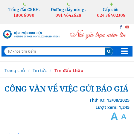
Tổng đài CSKH:
Đường dây nóng:
Cấp cứu:
18006090
091 4642628
024 36402308
Trang chủ
Tin tức
Tin đấu thầu
CÔNG VĂN VỀ VIỆC GỬI BÁO GIÁ
Thứ Tư, 13/08/2025
Lượt xem: 1,245