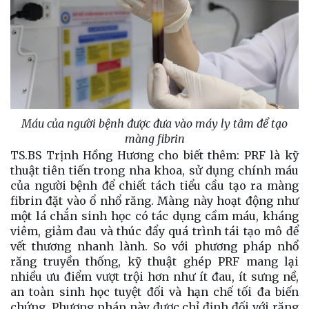
Máu của người bệnh được đưa vào máy ly tâm để tạo
màng
fibrin
TS.BS Trịnh Hồng Hương cho biết thêm: PRF là kỹ
thuật tiên tiến trong nha khoa, sử dụng chính máu
của người bệnh để chiết tách tiểu cầu tạo ra màng
fibrin đặt vào ổ nhổ răng. Màng này hoạt động như
một lá chắn sinh học có tác dụng cầm máu, kháng
viêm, giảm đau và thúc đẩy quá trình tái tạo mô để
vết thương nhanh lành. So với phương pháp nhổ
răng truyền thống, kỹ thuật ghép PRF mang lại
nhiều ưu điểm vượt trội hơn như ít đau, ít sưng nề,
an toàn sinh học tuyệt đối và hạn chế tối đa biến
chứng. Phương pháp này được chỉ định đối với răng