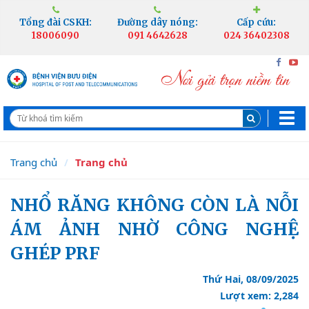
Tổng đài CSKH:
Đường dây nóng:
Cấp cứu:
18006090
091 4642628
024 36402308
Trang chủ
Trang chủ
NHỔ RĂNG KHÔNG CÒN LÀ NỖI
ÁM ẢNH NHỜ CÔNG NGHỆ
GHÉP PRF
Thứ Hai, 08/09/2025
Lượt xem: 2,284