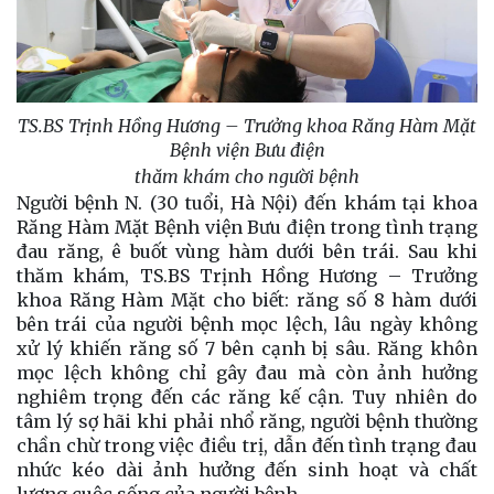
TS.BS Trịnh Hồng Hương – Trưởng khoa Răng Hàm Mặt
Bệnh viện Bưu điện
thăm khám cho người bệnh
Người bệnh N. (30 tuổi, Hà Nội) đến khám tại khoa
Răng Hàm Mặt Bệnh viện Bưu điện trong tình trạng
đau răng, ê buốt vùng hàm dưới bên trái. Sau khi
thăm khám, TS.BS Trịnh Hồng Hương – Trưởng
khoa Răng Hàm Mặt cho biết: răng số 8 hàm dưới
bên trái của người bệnh mọc lệch, lâu ngày không
xử lý khiến răng số 7 bên cạnh bị sâu. Răng khôn
mọc lệch không chỉ gây đau mà còn ảnh hưởng
nghiêm trọng đến các răng kế cận. Tuy nhiên do
tâm lý sợ hãi khi phải nhổ răng, người bệnh thường
chần chừ trong việc điều trị, dẫn đến tình trạng đau
nhức kéo dài ảnh hưởng đến sinh hoạt và chất
lượng cuộc sống của người bệnh.