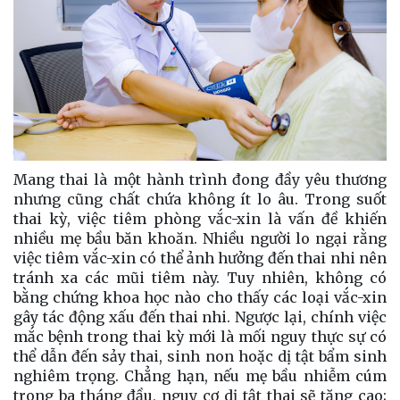
Mang thai là một hành trình đong đầy yêu thương
nhưng cũng chất chứa không ít lo âu. Trong suốt
thai kỳ, việc tiêm phòng vắc-xin là vấn đề khiến
nhiều mẹ bầu băn khoăn. Nhiều người lo ngại rằng
việc tiêm vắc-xin có thể ảnh hưởng đến thai nhi nên
tránh xa các mũi tiêm này. Tuy nhiên, không có
bằng chứng khoa học nào cho thấy các loại vắc-xin
gây tác động xấu đến thai nhi. Ngược lại, chính việc
mắc bệnh trong thai kỳ mới là mối nguy thực sự có
thể dẫn đến sảy thai, sinh non hoặc dị tật bẩm sinh
nghiêm trọng. Chẳng hạn, nếu mẹ bầu nhiễm cúm
trong ba tháng đầu, nguy cơ dị tật thai sẽ tăng cao;