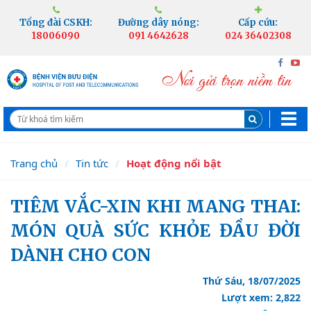
Tổng đài CSKH:
Đường dây nóng:
Cấp cứu:
18006090
091 4642628
024 36402308
Trang chủ
Tin tức
Hoạt động nổi bật
TIÊM VẮC-XIN KHI MANG THAI:
MÓN QUÀ SỨC KHỎE ĐẦU ĐỜI
DÀNH CHO CON
Thứ Sáu, 18/07/2025
Lượt xem: 2,822