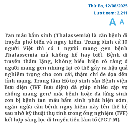
Thứ Ba, 12/08/2025
Lượt xem: 2,211
Tan máu bẩm sinh (Thalassemia) là căn bệnh di
truyền phổ biến và nguy hiểm. Trung bình cứ 10
người Việt thì có 1 người mang gen bệnh
Thalassemia mà không hề hay biết. Bệnh di
truyền thầm lặng, không biểu hiện rõ ràng ở
người mang gen nhưng lại có thể gây ra hậu quả
nghiêm trọng cho con cái, thậm chí đe dọa đến
tính mạng. Trung tâm Hỗ trợ sinh sản Bệnh viện
Bưu điện (IVF Bưu điện) đã giúp nhiều cặp vợ
chồng mang gen/ mắc bệnh hoặc đã từng sinh
con bị bệnh tan máu bẩm sinh phát hiện sớm,
ngăn ngừa căn bệnh nguy hiểm này lên thế hệ
sau nhờ kỹ thuật thụ tinh trong ống nghiệm (IVF)
kết hợp sàng lọc di truyền tiền làm tổ (PGT-M).