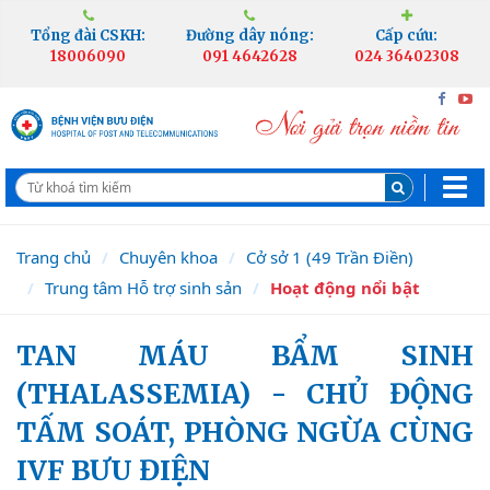
Tổng đài CSKH:
Đường dây nóng:
Cấp cứu:
18006090
091 4642628
024 36402308
Trang chủ
Chuyên khoa
Cở sở 1 (49 Trần Điền)
Trung tâm Hỗ trợ sinh sản
Hoạt động nổi bật
TAN MÁU BẨM SINH
(THALASSEMIA) - CHỦ ĐỘNG
TẤM SOÁT, PHÒNG NGỪA CÙNG
IVF BƯU ĐIỆN