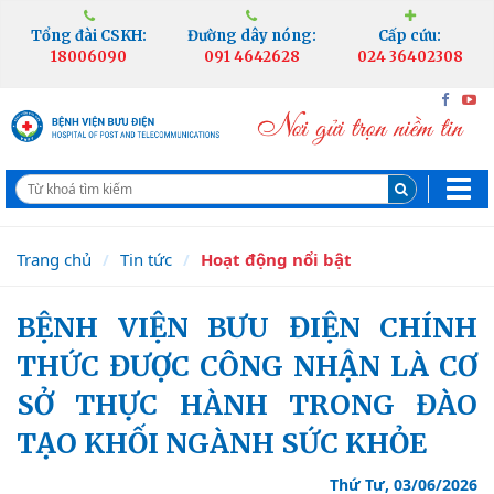
Tổng đài CSKH:
Đường dây nóng:
Cấp cứu:
18006090
091 4642628
024 36402308
Trang chủ
Tin tức
Hoạt động nổi bật
BỆNH VIỆN BƯU ĐIỆN CHÍNH
THỨC ĐƯỢC CÔNG NHẬN LÀ CƠ
SỞ THỰC HÀNH TRONG ĐÀO
TẠO KHỐI NGÀNH SỨC KHỎE
Thứ Tư, 03/06/2026