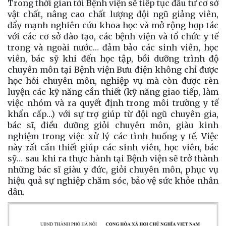
Trong thời gian tới Bệnh viện sẽ tiếp tục đầu tư cơ sở
vật chất, nâng cao chất lượng đội ngũ giảng viên,
đẩy mạnh nghiên cứu khoa học và mở rộng hợp tác
với các cơ sở đào tạo, các bệnh viện và tổ chức y tế
trong và ngoài nước… đảm bảo các sinh viên, học
viên, bác sỹ khi đến học tập, bồi dưỡng trình độ
chuyên môn tại Bệnh viện Bưu điện không chỉ được
học hỏi chuyên môn, nghiệp vụ mà còn được rèn
luyện các kỹ năng cần thiết (kỹ năng giao tiếp, làm
việc nhóm và ra quyết định trong môi trường y tế
khẩn cấp…) với sự trợ giúp từ đội ngũ chuyên gia,
bác sĩ, điều dưỡng giỏi chuyên môn, giàu kinh
nghiệm trong việc xử lý các tình huống y tế. Việc
này rất cần thiết giúp các sinh viên, học viên, bác
sỹ… sau khi ra thực hành tại Bệnh viện sẽ trở thành
những bác sĩ giàu y đức, giỏi chuyên môn, phục vụ
hiệu quả sự nghiệp chăm sóc, bảo vệ sức khỏe nhân
dân.