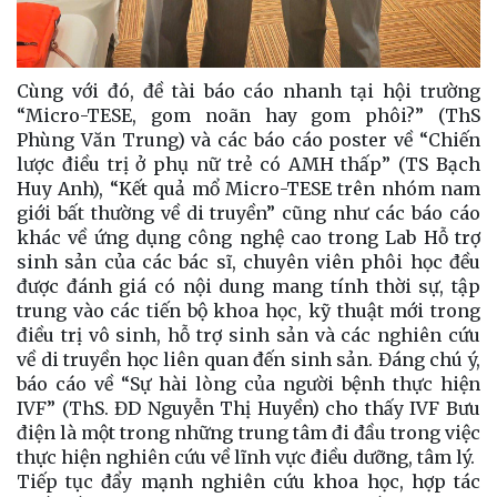
Cùng với đó, đề tài báo cáo nhanh tại hội trường
“Micro-TESE, gom noãn hay gom phôi?” (ThS
Phùng Văn Trung) và các báo cáo poster về “Chiến
lược điều trị ở phụ nữ trẻ có AMH thấp” (TS Bạch
Huy Anh), “Kết quả mổ Micro-TESE trên nhóm nam
giới bất thường về di truyền” cũng như các báo cáo
khác về ứng dụng công nghệ cao trong Lab Hỗ trợ
sinh sản của các bác sĩ, chuyên viên phôi học đều
được đánh giá có nội dung mang tính thời sự, tập
trung vào các tiến bộ khoa học, kỹ thuật mới trong
điều trị vô sinh, hỗ trợ sinh sản và các nghiên cứu
về di truyền học liên quan đến sinh sản. Đáng chú ý,
báo cáo về “Sự hài lòng của người bệnh thực hiện
IVF” (ThS. ĐD Nguyễn Thị Huyền) cho thấy IVF Bưu
điện là một trong những trung tâm đi đầu trong việc
thực hiện nghiên cứu về lĩnh vực điều dưỡng, tâm lý.
Tiếp tục đẩy mạnh nghiên cứu khoa học, hợp tác