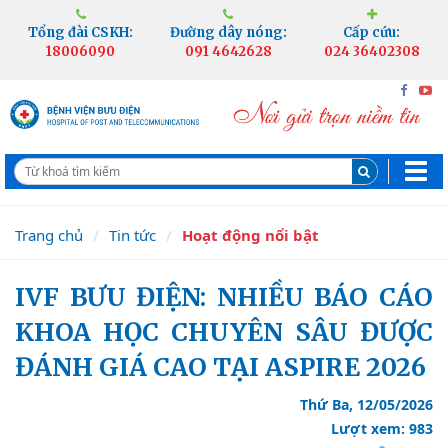
Tổng đài CSKH:
Đường dây nóng:
Cấp cứu:
18006090
091 4642628
024 36402308
Trang chủ
Tin tức
Hoạt động nổi bật
IVF BƯU ĐIỆN: NHIỀU BÁO CÁO
KHOA HỌC CHUYÊN SÂU ĐƯỢC
ĐÁNH GIÁ CAO TẠI ASPIRE 2026
Thứ Ba, 12/05/2026
Lượt xem: 983