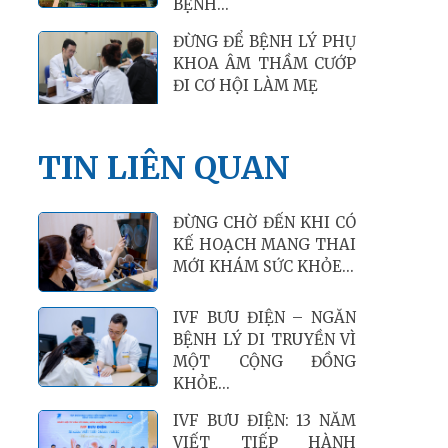
BỆNH...
ĐỪNG ĐỂ BỆNH LÝ PHỤ
KHOA ÂM THẦM CƯỚP
ĐI CƠ HỘI LÀM MẸ
TIN LIÊN QUAN
ĐỪNG CHỜ ĐẾN KHI CÓ
KẾ HOẠCH MANG THAI
MỚI KHÁM SỨC KHỎE...
IVF BƯU ĐIỆN – NGĂN
BỆNH LÝ DI TRUYỀN VÌ
MỘT CỘNG ĐỒNG
KHỎE...
IVF BƯU ĐIỆN: 13 NĂM
VIẾT TIẾP HÀNH