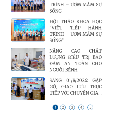
TRÌNH – ƯƠM MẦM SỰ
SỐNG
HỘI THẢO KHOA HỌC
“VIẾT TIẾP HÀNH
TRÌNH – ƯƠM MẦM SỰ
SỐNG”
NÂNG CAO CHẤT
LƯỢNG ĐIỀU TRỊ BẢO
ĐẢM AN TOÀN CHO
NGƯỜI BỆNH
SÁNG 01/8/2026: GẶP
GỠ, GIAO LƯU TRỰC
TIẾP VỚI CHUYÊN GIA...
1
2
3
4
5
...