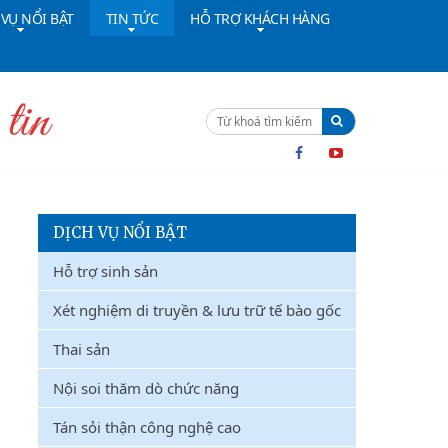
 VỤ NỔI BẬT
TIN TỨC
HỖ TRỢ KHÁCH HÀNG
ường dây nóng:
091 4642628
Cấp cứu:
024 36402308
DỊCH VỤ NỔI BẬT
Hỗ trợ sinh sản
Xét nghiệm di truyền & lưu trữ tế bào gốc
Thai sản
Nội soi thăm dò chức năng
Tán sỏi thận công nghệ cao