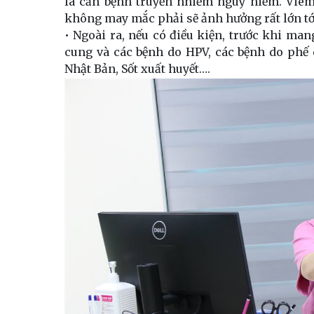
là căn bệnh truyền nhiễm nguy hiểm. Viêm 
không may mắc phải sẽ ảnh hưởng rất lớn tới
• Ngoài ra, nếu có điều kiện, trước khi man
cung và các bệnh do HPV, các bệnh do phế
Nhật Bản, Sốt xuất huyết….