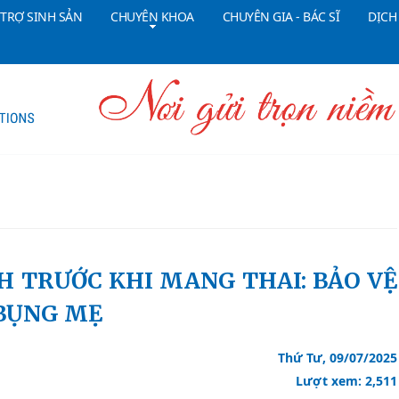
 TRỢ SINH SẢN
CHUYÊN KHOA
CHUYÊN GIA - BÁC SĨ
DỊCH
Tổng đài CSKH:
18006090
Đ
 BỤNG MẸ
Thứ Tư, 09/07/2025
Lượt xem: 2,511