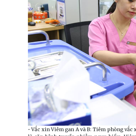
• Vắc xin Viêm gan A và B: Tiêm phòng vắc x