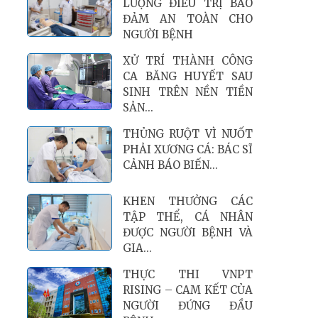
LƯỢNG ĐIỀU TRỊ BẢO
ĐẢM AN TOÀN CHO
NGƯỜI BỆNH
XỬ TRÍ THÀNH CÔNG
CA BĂNG HUYẾT SAU
SINH TRÊN NỀN TIỀN
SẢN...
THỦNG RUỘT VÌ NUỐT
PHẢI XƯƠNG CÁ: BÁC SĨ
CẢNH BÁO BIẾN...
KHEN THƯỞNG CÁC
TẬP THỂ, CÁ NHÂN
ĐƯỢC NGƯỜI BỆNH VÀ
GIA...
THỰC THI VNPT
RISING – CAM KẾT CỦA
NGƯỜI ĐỨNG ĐẦU