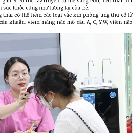
gan B có thể lây truyền từ mẹ sang con, nếu thai nhi
 sức khỏe cũng như tương lai của trẻ.
g thai có thể tiêm các loại vắc xin phòng ung thư cổ tử
 cầu khuẩn, viêm màng não mô cầu A, C, Y,W, viêm não