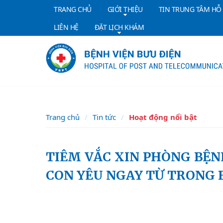
TRANG CHỦ
GIỚI THIỆU
TIN TRUNG TÂM HỖ
LIÊN HỆ
ĐẶT LỊCH KHÁM
Trang chủ
Tin tức
Hoạt động nổi bật
TIÊM VẮC XIN PHÒNG BỆNH TRƯỚC KHI MANG THAI: BẢO VỆ
CON YÊU NGAY TỪ TRONG