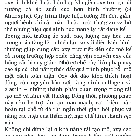
oxy tinh khiết hoặc hỗn hợp khí giàu oxy trong môi
trường có áp suất cao hơn bình thường (>1
Atmosphe). Quy trình thực hiện tương đối đơn giản,
người bệnh chỉ cần nằm hoặc ngồi thư giãn và hít
thở nhưng hiệu quả sinh học mang lại rất đáng kể.
Trong môi trường áp suất cao, lượng oxy hòa tan
trong máu tăng lên nhiều lần so với điều kiện bình
thường giúp cung cấp oxy trực tiếp đến các mô kể
cả trong trường hợp chức năng vận chuyển oxy của
hồng cầu bị suy giảm. Nhờ cơ chế này, liệu pháp oxy
cao áp có khả năng thúc đẩy quá trình phục hồi mô
một cách toàn diện. Oxy dồi dào kích thích hoạt
động của nguyên bào sợi, tăng sinh collagen và
elastin – những thành phần quan trọng trong tái
tạo mô và lành vết thương. Đồng thời, phương pháp
này còn hỗ trợ tân tạo mao mạch, cải thiện tuần
hoàn tại chỗ từ đó rút ngắn thời gian hồi phục và
nâng cao hiệu quả thẩm mỹ, hạn chế hình thành sẹo
xấu.
Không chỉ dừng lại ở khả năng tái tạo mô, oxy cao