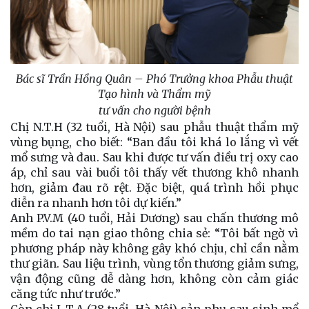
Bác sĩ Trần Hồng Quân – Phó Trưởng khoa Phẫu thuật
Tạo hình và Thẩm mỹ
tư vấn cho người bệnh
Chị N.T.H (32 tuổi, Hà Nội) sau phẫu thuật thẩm mỹ
vùng bụng, cho biết: “Ban đầu tôi khá lo lắng vì vết
mổ sưng và đau. Sau khi được tư vấn điều trị oxy cao
áp, chỉ sau vài buổi tôi thấy vết thương khô nhanh
hơn, giảm đau rõ rệt. Đặc biệt, quá trình hồi phục
diễn ra nhanh hơn tôi dự kiến.”
Anh P.V.M (40 tuổi, Hải Dương) sau chấn thương mô
mềm do tai nạn giao thông chia sẻ: “Tôi bất ngờ vì
phương pháp này không gây khó chịu, chỉ cần nằm
thư giãn. Sau liệu trình, vùng tổn thương giảm sưng,
vận động cũng dễ dàng hơn, không còn cảm giác
căng tức như trước.”
Còn chị L.T.A (28 tuổi, Hà Nội) sản phụ sau sinh mổ