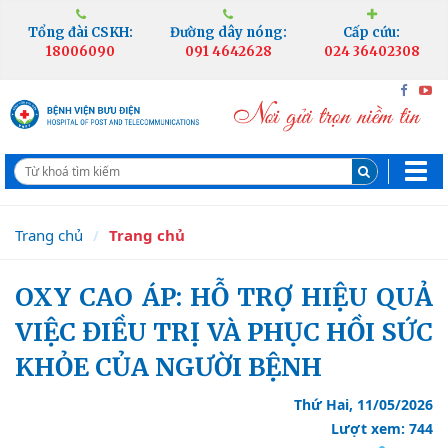
Tổng đài CSKH:
Đường dây nóng:
Cấp cứu:
18006090
091 4642628
024 36402308
Trang chủ
Trang chủ
OXY CAO ÁP: HỖ TRỢ HIỆU QUẢ
VIỆC ĐIỀU TRỊ VÀ PHỤC HỒI SỨC
KHỎE CỦA NGƯỜI BỆNH
Thứ Hai, 11/05/2026
Lượt xem: 744