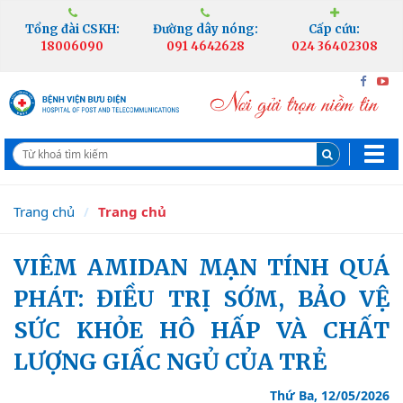
Tổng đài CSKH:
Đường dây nóng:
Cấp cứu:
18006090
091 4642628
024 36402308
Trang chủ
Trang chủ
VIÊM AMIDAN MẠN TÍNH QUÁ
PHÁT: ĐIỀU TRỊ SỚM, BẢO VỆ
SỨC KHỎE HÔ HẤP VÀ CHẤT
LƯỢNG GIẤC NGỦ CỦA TRẺ
Thứ Ba, 12/05/2026