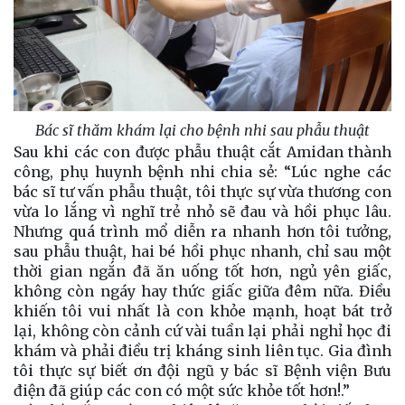
Bác sĩ thăm khám lại cho bệnh nhi sau phẫu thuật
Sau khi các con được phẫu thuật cắt Amidan thành
công, phụ huynh bệnh nhi chia sẻ: “Lúc nghe các
bác sĩ tư vấn phẫu thuật, tôi thực sự vừa thương con
vừa lo lắng vì nghĩ trẻ nhỏ sẽ đau và hồi phục lâu.
Nhưng quá trình mổ diễn ra nhanh hơn tôi tưởng,
sau phẫu thuật, hai bé hồi phục nhanh, chỉ sau một
thời gian ngắn đã ăn uống tốt hơn, ngủ yên giấc,
không còn ngáy hay thức giấc giữa đêm nữa. Điều
khiến tôi vui nhất là con khỏe mạnh, hoạt bát trở
lại, không còn cảnh cứ vài tuần lại phải nghỉ học đi
khám và phải điều trị kháng sinh liên tục. Gia đình
tôi thực sự biết ơn đội ngũ y bác sĩ Bệnh viện Bưu
điện đã giúp các con có một sức khỏe tốt hơn!.”