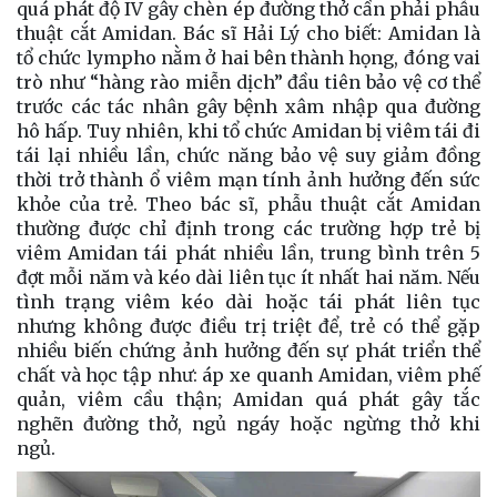
quá phát độ IV gây chèn ép đường thở cần phải phẫu
thuật cắt Amidan. Bác sĩ Hải Lý cho biết: Amidan là
tổ chức lympho nằm ở hai bên thành họng, đóng vai
trò như “hàng rào miễn dịch” đầu tiên bảo vệ cơ thể
trước các tác nhân gây bệnh xâm nhập qua đường
hô hấp. Tuy nhiên, khi tổ chức Amidan bị viêm tái đi
tái lại nhiều lần, chức năng bảo vệ suy giảm đồng
thời trở thành ổ viêm mạn tính ảnh hưởng đến sức
khỏe của trẻ. Theo bác sĩ, phẫu thuật cắt Amidan
thường được chỉ định trong các trường hợp trẻ bị
viêm Amidan tái phát nhiều lần, trung bình trên 5
đợt mỗi năm và kéo dài liên tục ít nhất hai năm. Nếu
tình trạng viêm kéo dài hoặc tái phát liên tục
nhưng không được điều trị triệt để, trẻ có thể gặp
nhiều biến chứng ảnh hưởng đến sự phát triển thể
chất và học tập như: áp xe quanh Amidan, viêm phế
quản, viêm cầu thận; Amidan quá phát gây tắc
nghẽn đường thở, ngủ ngáy hoặc ngừng thở khi
ngủ.