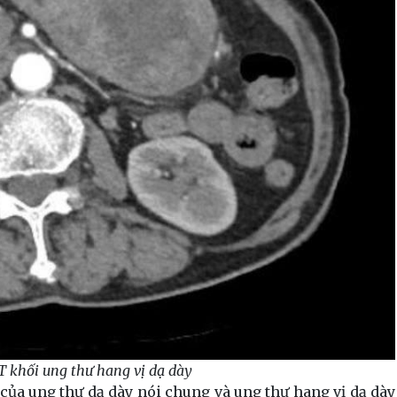
 khối ung thư hang vị dạ dày
của ung thư dạ dày nói chung và ung thư hang vị dạ dày