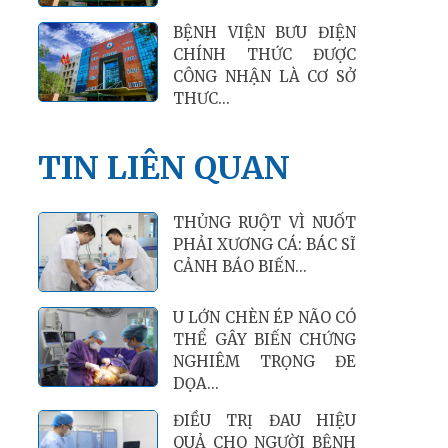
TẦM SOÁT, PHÁT HIỆN
UNG THƯ SỚM BẰNG
CÔNG NGHỆ GIẢI
TRÌNH...
TIN LIÊN QUAN
THỦNG RUỘT VÌ NUỐT
PHẢI XƯƠNG CÁ: BÁC SĨ
CẢNH BÁO BIẾN...
U LỚN CHÈN ÉP NÃO CÓ
THỂ GÂY BIẾN CHỨNG
NGHIÊM TRỌNG ĐE
DỌA...
ĐIỀU TRỊ ĐAU HIỆU
QUẢ CHO NGƯỜI BỆNH