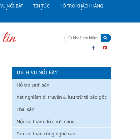
 VỤ NỔI BẬT
TIN TỨC
HỖ TRỢ KHÁCH HÀNG
ường dây nóng:
091 4642628
Cấp cứu:
024 36402308
DỊCH VỤ NỔI BẬT
Hỗ trợ sinh sản
Xét nghiệm di truyền & lưu trữ tế bào gốc
Thai sản
Nội soi thăm dò chức năng
Tán sỏi thận công nghệ cao