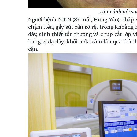
Hình ảnh nội soi
Người bệnh N.T.N (83 tuổi, Hưng Yên) nhập 
chậm tiêu, gầy sút cân rõ rệt trong khoảng
dày, sinh thiết tổn thương và chụp cắt lớp v
hang vị dạ dày, khối u đã xâm lấn qua thàn
cận.