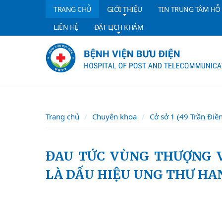
TRANG CHỦ
GIỚI THIỆU
TIN TRUNG TÂM HỖ
LIÊN HỆ
ĐẶT LỊCH KHÁM
Trang chủ
Chuyên khoa
Cở sở 1 (49 Trần Điề
ĐAU TỨC VÙNG THƯỢNG VỊ, ĐẦY BỤNG, CHÁN ĂN… CÓ THỂ
LÀ DẤU HIỆU UNG THƯ HAN