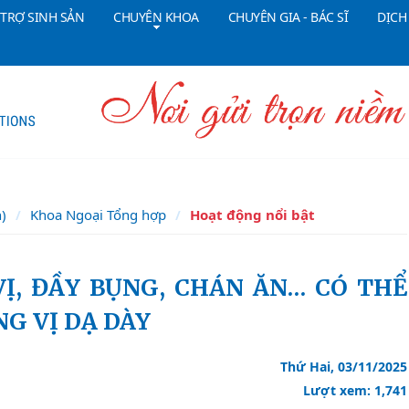
 TRỢ SINH SẢN
CHUYÊN KHOA
CHUYÊN GIA - BÁC SĨ
DỊCH
Tổng đài CSKH:
18006090
Đ
n)
Khoa Ngoại Tổng hợp
Hoạt động nổi bật
G VỊ DẠ DÀY
Thứ Hai, 03/11/2025
Lượt xem: 1,741