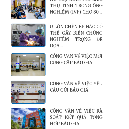
ĐẾN 5% VACCINE, MIỄN
PHÍ KHÁM NHI TẠI...
CÔNG VĂN VỀ VIỆC YÊU
CẦU GỬI BÁO GIÁ
CÔNG VĂN VỀ VIỆC
ĐIỀU CHỈNH, BỔ SUNG
CHO CÔNG VĂN SỐ...
CÔNG VĂN VỀ VIỆC YÊU
CẦU GỬI BÁO GIÁ
CÔNG VĂN YÊU CẦU
GỬI BÁO GIÁ