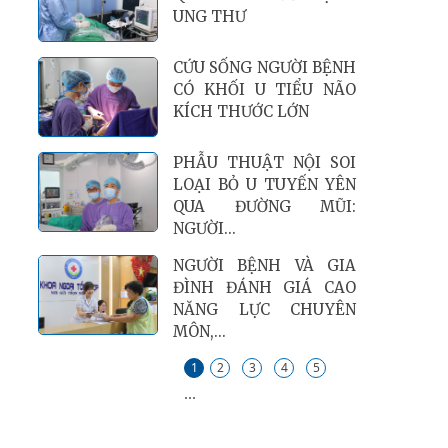
UNG THƯ
CỨU SỐNG NGƯỜI BỆNH
CÓ KHỐI U TIỂU NÃO
KÍCH THƯỚC LỚN
PHẪU THUẬT NỘI SOI
LOẠI BỎ U TUYẾN YÊN
QUA ĐƯỜNG MŨI:
NGƯỜI...
NGƯỜI BỆNH VÀ GIA
ĐÌNH ĐÁNH GIÁ CAO
NĂNG LỰC CHUYÊN
MÔN,...
1
2
3
4
5
...