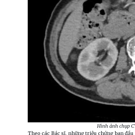
Hình ảnh chụp CT
Theo các Bác sĩ, những triệu chứng ban đầu 