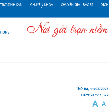
 TRỢ SINH SẢN
CHUYÊN KHOA
CHUYÊN GIA - BÁC SĨ
DỊCH
Tổng đài CSKH:
18006090
Đ
Thứ Ba, 11/03/2025
Lượt xem: 1,372