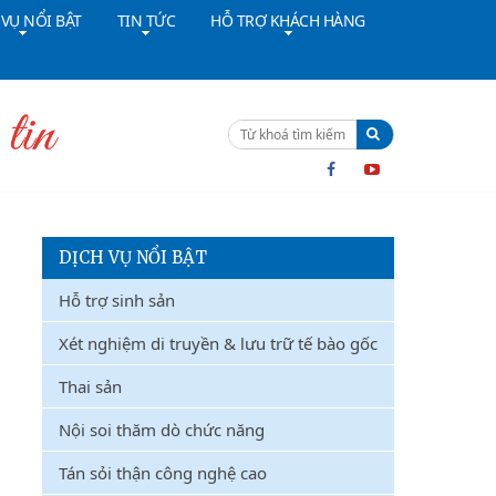
 VỤ NỔI BẬT
TIN TỨC
HỖ TRỢ KHÁCH HÀNG
ường dây nóng:
091 4642628
Cấp cứu:
024 36402308
DỊCH VỤ NỔI BẬT
Hỗ trợ sinh sản
Xét nghiệm di truyền & lưu trữ tế bào gốc
Thai sản
Nội soi thăm dò chức năng
Tán sỏi thận công nghệ cao