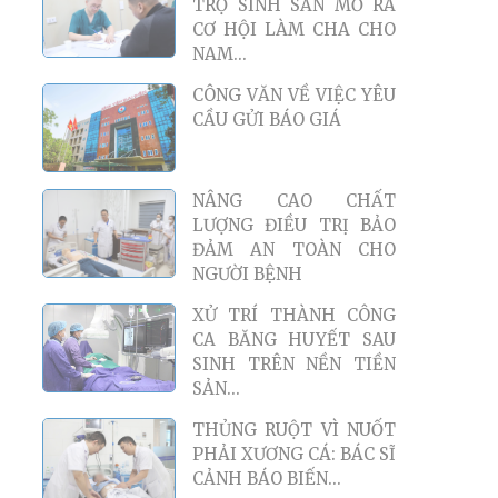
RISING – CAM KẾT CỦA
NGƯỜI ĐỨNG ĐẦU
BỆNH...
ĐỪNG ĐỂ BỆNH LÝ PHỤ
KHOA ÂM THẦM CƯỚP
ĐI CƠ HỘI LÀM MẸ
HỖ TRỢ KINH PHÍ LÀM
THỤ TINH TRONG ỐNG
NGHIỆM (IVF) CHO 80...
U LỚN CHÈN ÉP NÃO CÓ
THỂ GÂY BIẾN CHỨNG
NGHIÊM TRỌNG ĐE
DỌA...
CÔNG VĂN VỀ VIỆC MỜI
CUNG CẤP BÁO GIÁ