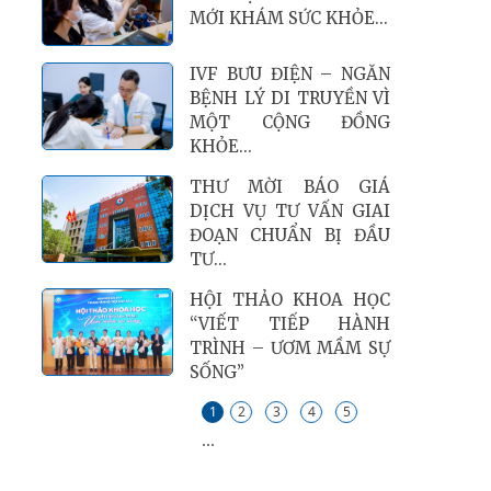
MỚI KHÁM SỨC KHỎE...
IVF BƯU ĐIỆN – NGĂN
BỆNH LÝ DI TRUYỀN VÌ
MỘT CỘNG ĐỒNG
KHỎE...
THƯ MỜI BÁO GIÁ
DỊCH VỤ TƯ VẤN GIAI
ĐOẠN CHUẨN BỊ ĐẦU
TƯ...
HỘI THẢO KHOA HỌC
“VIẾT TIẾP HÀNH
TRÌNH – ƯƠM MẦM SỰ
SỐNG”
1
2
3
4
5
...