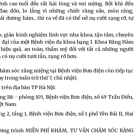
nh cao tuổi đều rất hài lòng và vui mừng. Bởi khi đến
đau đớn, lo lắng vì những chiếc răng sâu, mòn răng,
 dương hàm... thì ra về đã có thể nở nụ cười rạng rỡ, tự
o, giàu kinh nghiệm lĩnh vực nha khoa, tận tâm, chuyên
ện đại của một Bệnh viện đa khoa hạng I. Khoa Răng Hàm
 hiệu quả, an toàn, thẩm mỹ đối với tất cả những người
ó nụ cười tươi tắn, rạng rỡ hơn.
ăm sóc răng miệng tại Bệnh viện Bưu điện còn tiếp tục
y trong tuần trừ thứ 7, chủ nhật).
n trên địa bàn TP Hà Nội:
g 116 - phòng 105, Bệnh viện Bưu điện, số 49 Trần Điền,
ệt Nam.
, tầng 1, Bệnh viện Bưu điện, số 1 phố Yên Bái II, Hai
hương trình MIỄN PHÍ KHÁM, TƯ VẤN CHĂM SÓC RĂNG