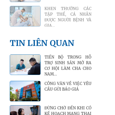
CÔNG VĂN VỀ VIỆC YÊU
CẦU GỬI BÁO GIÁ
TIN LIÊN QUAN
TIẾN BỘ TRONG HỖ
TRỢ SINH SẢN MỞ RA
CƠ HỘI LÀM CHA CHO
NAM...
CÔNG VĂN VỀ VIỆC YÊU
CẦU GỬI BÁO GIÁ
ĐỪNG CHỜ ĐẾN KHI CÓ
KẾ HOẠCH MANG THAI